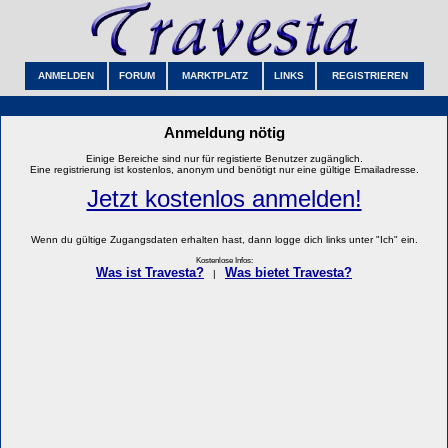
ANMELDEN
FORUM
MARKTPLATZ
LINKS
REGISTRIEREN
Anmeldung nötig
Einige Bereiche sind nur für registierte Benutzer zugänglich.
Eine registrierung ist kostenlos, anonym und benötigt nur eine gültige Emailadresse.
Jetzt kostenlos anmelden!
Wenn du gültige Zugangsdaten erhalten hast, dann logge dich links unter "Ich" ein.
Kostenlose Infos:
Was ist Travesta?
Was bietet Travesta?
|