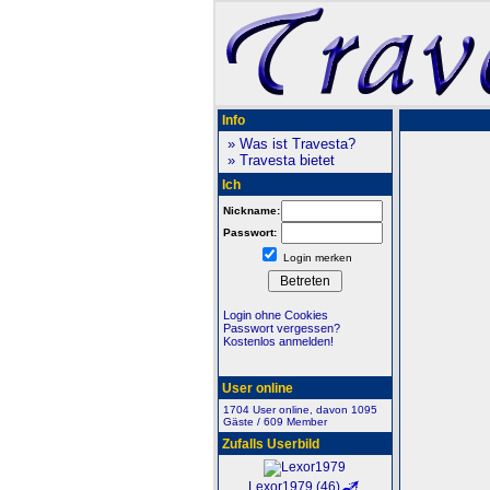
Info
» Was ist Travesta?
» Travesta bietet
Ich
Nickname:
Passwort:
Login merken
Login ohne Cookies
Passwort vergessen?
Kostenlos anmelden!
User online
1704 User online, davon 1095
Gäste / 609 Member
Zufalls Userbild
Lexor1979 (46)