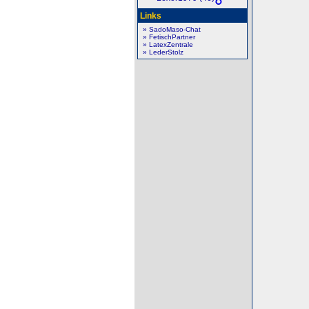
Links
» SadoMaso-Chat
» FetischPartner
» LatexZentrale
» LederStolz