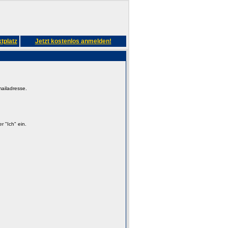
tplatz
Jetzt kostenlos anmelden!
mailadresse.
 "Ich" ein.