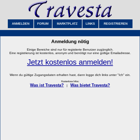
ANMELDEN
FORUM
MARKTPLATZ
LINKS
REGISTRIEREN
Anmeldung nötig
Einige Bereiche sind nur für registierte Benutzer zugänglich.
Eine registrierung ist kostenlos, anonym und benötigt nur eine gültige Emailadresse.
Jetzt kostenlos anmelden!
Wenn du gültige Zugangsdaten erhalten hast, dann logge dich links unter "Ich" ein.
Kostenlose Infos:
Was ist Travesta?
Was bietet Travesta?
|