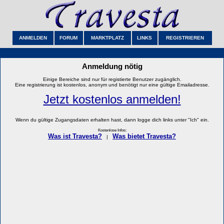
ANMELDEN
FORUM
MARKTPLATZ
LINKS
REGISTRIEREN
Anmeldung nötig
Einige Bereiche sind nur für registierte Benutzer zugänglich.
Eine registrierung ist kostenlos, anonym und benötigt nur eine gültige Emailadresse.
Jetzt kostenlos anmelden!
Wenn du gültige Zugangsdaten erhalten hast, dann logge dich links unter "Ich" ein.
Kostenlose Infos:
Was ist Travesta?
Was bietet Travesta?
|