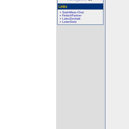
Links
» SadoMaso-Chat
» FetischPartner
» LatexZentrale
» LederStolz