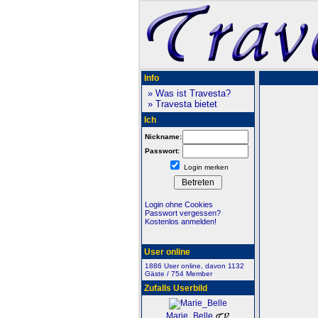
Info
» Was ist Travesta?
» Travesta bietet
Ich
Nickname:
Passwort:
Login merken
Login ohne Cookies
Passwort vergessen?
Kostenlos anmelden!
User online
1886 User online, davon 1132
Gäste / 754 Member
Zufalls Userbild
Marie_Belle