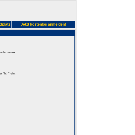
tplatz
Jetzt kostenlos anmelden!
mailadresse.
 "Ich" ein.