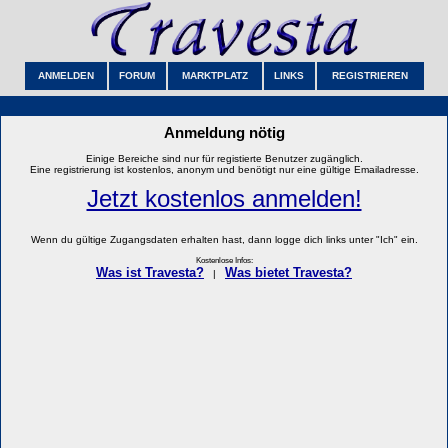
ANMELDEN
FORUM
MARKTPLATZ
LINKS
REGISTRIEREN
Anmeldung nötig
Einige Bereiche sind nur für registierte Benutzer zugänglich.
Eine registrierung ist kostenlos, anonym und benötigt nur eine gültige Emailadresse.
Jetzt kostenlos anmelden!
Wenn du gültige Zugangsdaten erhalten hast, dann logge dich links unter "Ich" ein.
Kostenlose Infos:
Was ist Travesta?
Was bietet Travesta?
|