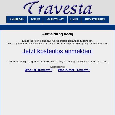
ANMELDEN
FORUM
MARKTPLATZ
LINKS
REGISTRIEREN
Anmeldung nötig
Einige Bereiche sind nur für registierte Benutzer zugänglich.
Eine registrierung ist kostenlos, anonym und benötigt nur eine gültige Emailadresse.
Jetzt kostenlos anmelden!
Wenn du gültige Zugangsdaten erhalten hast, dann logge dich links unter "Ich" ein.
Kostenlose Infos:
Was ist Travesta?
Was bietet Travesta?
|