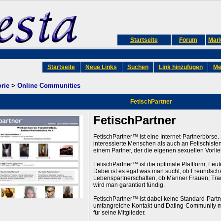
Startseite
Forum
Mark
Startseite
Neue Links
Suchen
Link hinzufügen
Me
rie
>
Online Communities
FetischPartner
FetischPartner
FetischPartner™ ist eine Internet-Partnerbörse. S
interessierte Menschen als auch an Fetischiste
einem Partner, der die eigenen sexuellen Vorlieb
FetischPartner™ ist die optimale Plattform, Le
Dabei ist es egal was man sucht, ob Freundschaf
Lebenspartnerschaften, ob Männer Frauen, Tran
wird man garantiert fündig.
FetischPartner™ ist dabei keine Standard-Partn
umfangreiche Kontakt-und Dating-Community mi
für seine Mitglieder.