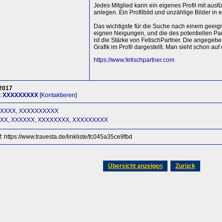
Jedes Mitglied kann ein eigenes Profil mit aus
anlegen. Ein Profilbild und unzählige Bilder in e
Das wichtigste für die Suche nach einem geeigne
eignen Neigungen, und die des potentiellen Par
ist die Stärke von FetischPartner. Die angege
Grafik im Profil dargestellt. Man sieht schon a
https://www.fetischpartner.com
2017
:
XXXXXXXXX
[
Kontaktieren
]
XXXX
,
XXXXXXXXXX
XX
,
XXXXXX
,
XXXXXXXX
,
XXXXXXXXX
f: https://www.travesta.de/linkliste/fc045a35ce9fbd
Übersicht anzeigen
Zurück