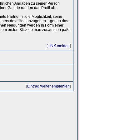
führlichen Angaben zu seiner Person
iner Galerie runden das Profil ab.
te Partner ist die Möglichkeit, seine
tners detailliert anzugeben – genau das
benen Neigungen werden in Form einer
uf dem ersten Blick ob man zusammen paßt!
[
LINK melden
]
[
Eintrag weiter empfehlen
]