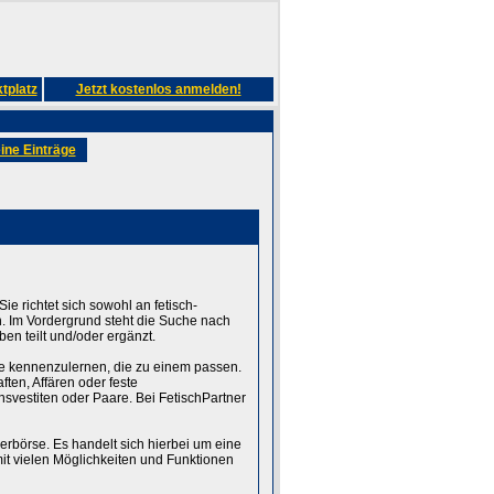
tplatz
Jetzt kostenlos anmelden!
ine Einträge
ie richtet sich sowohl an fetisch-
n. Im Vordergrund steht die Suche nach
en teilt und/oder ergänzt.
ute kennenzulernen, die zu einem passen.
ten, Affären oder feste
svestiten oder Paare. Bei FetischPartner
erbörse. Es handelt sich hierbei um eine
t vielen Möglichkeiten und Funktionen