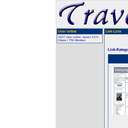
User online
Link-Liste
2027 User online, davon 1271
Gäste / 756 Member
Link-Katego