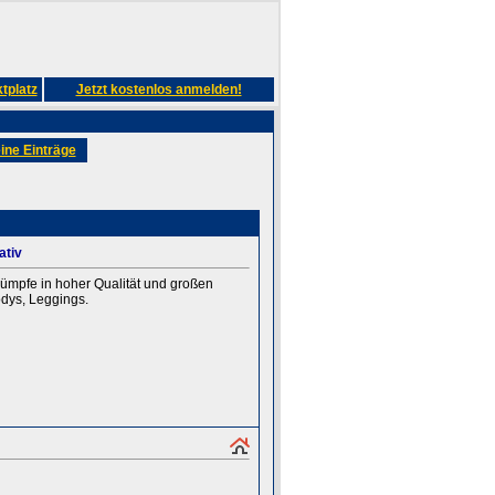
tplatz
Jetzt kostenlos anmelden!
ine Einträge
ativ
rümpfe in hoher Qualität und großen
dys, Leggings.