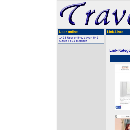
User online
Link-Liste
1463 User online, davon 842
Gäste / 621 Member
Link-Katego