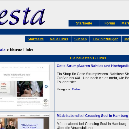
Startseite
Forum
Mark
Startseite
Neue Links
Suchen
Link hinzufügen
Me
rie
> Neuste Links
Die neuesten 12 Links
Cette Strumpfwaren Nahtlos und Hochqualit
Ein Shop für Cette Strumpfwaren. Nahtlose St
Größen bis 4XL. Und noch vieles mehr, wie Bo
Es lohnt sich
Kategorie:
Online
Mädelsabend bei Crossing Soul in Hamburg
Mädelsabend bei Crossing Soul in Hamburg
Über die Veranstaltung