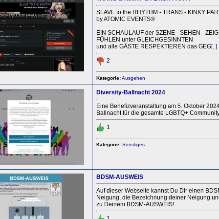
SLAVE to the RHYTHM - TRANS - KINKY PA
by ATOMIC EVENTS®
EIN SCHAULAUF der SZENE - SEHEN - ZEIG
FÜHLEN unter GLEICHGESINNTEN
und alle GÄSTE RESPEKTIEREN das GEG
[..]
2
Kategorie:
Ausgehen
Diversity-Ballnacht 2024
Eine Benefizveranstaltung am 5. Oktober 2024 
Ballnacht für die gesamte LGBTQ+ Community. 
1
Kategorie:
Sonstiges
BDSM-AUSWEIS
Auf dieser Webseite kannst Du Dir einen BDSM-
Neigung, die Bezeichnung deiner Neigung und
zu Deinem BDSM-AUSWEIS!
1