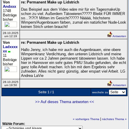
Von
re: Permanent Make up Lidstrich
Andxxx
Das Beispiel aus dem Video wäre mir für ein TagesmakeUp
1748
schon zu viel. Außerdem Tätowieren????? Bleibt FÜR IMMER
Beiträge
so...?!?!?! Mitten im Gesicht????? Nääää, höchstens
bisher
Wimpern/Augenbrauen färben, zumal ein natürlicher Nude-Look
keinen Strich unten braucht!
28.10.2025
um 12:19
Antworten
Von
re: Permanent Make up Lidstrich
Ladxxxx
Hallo Jenny, ich habe mir auch die Augenbrauen, eine obere
xx
Wimpernkranz Verdichtung, den unteren Lidstrich und meine
11
Lippen vor ca 2 Jahren permanent tätowieren lassen. Ich habe
Beiträge
hier in Hannover ein sehr gutes PMU Studio gefunden, die echt
bisher
ganz tolle Arbeit machen. Ich bin mit dem Ergebnis sehr
zufrieden. Alles nicht ganz günstig, aber erspart viel Arbeit. LG
Andrea LaVie
28.10.2025
um 19:50
Antworten
Seite 1 / 1
wechsle zu
>> Auf dieses Thema antworten <<
|
« vorheriges Thema
nächstes Thema »
Wähle Forum: