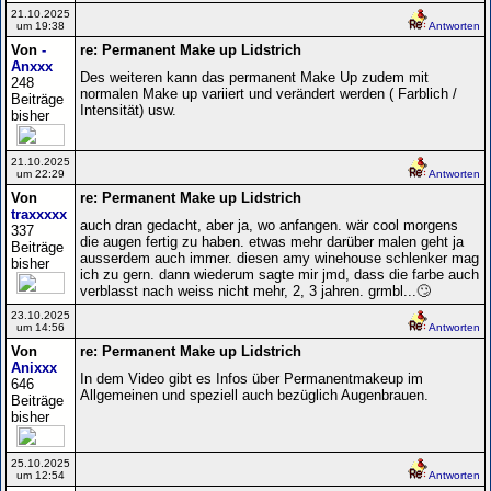
21.10.2025
um 19:38
Antworten
Von
-
re: Permanent Make up Lidstrich
Anxxx
Des weiteren kann das permanent Make Up zudem mit
248
normalen Make up variiert und verändert werden ( Farblich /
Beiträge
Intensität) usw.
bisher
21.10.2025
um 22:29
Antworten
Von
re: Permanent Make up Lidstrich
traxxxxx
auch dran gedacht, aber ja, wo anfangen. wär cool morgens
337
die augen fertig zu haben. etwas mehr darüber malen geht ja
Beiträge
ausserdem auch immer. diesen amy winehouse schlenker mag
bisher
ich zu gern. dann wiederum sagte mir jmd, dass die farbe auch
verblasst nach weiss nicht mehr, 2, 3 jahren. grmbl...🙄
23.10.2025
um 14:56
Antworten
Von
re: Permanent Make up Lidstrich
Anixxx
In dem Video gibt es Infos über Permanentmakeup im
646
Allgemeinen und speziell auch bezüglich Augenbrauen.
Beiträge
bisher
25.10.2025
um 12:54
Antworten