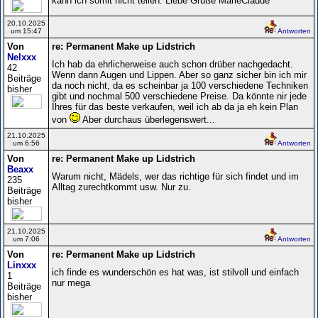
kann ich somit nicht teilen. Liebe Grüße MarieClaude
20.10.2025
um 15:47
Antworten
Von
re: Permanent Make up Lidstrich
Nelxxx
Ich hab da ehrlicherweise auch schon drüber nachgedacht.
42
Wenn dann Augen und Lippen. Aber so ganz sicher bin ich mir
Beiträge
da noch nicht, da es scheinbar ja 100 verschiedene Techniken
bisher
gibt und nochmal 500 verschiedene Preise. Da könnte nir jede
Ihres für das beste verkaufen, weil ich ab da ja eh kein Plan
von
Aber durchaus überlegenswert...
21.10.2025
um 6:56
Antworten
Von
re: Permanent Make up Lidstrich
Beaxx
Warum nicht, Mädels, wer das richtige für sich findet und im
235
Alltag zurechtkommt usw. Nur zu.
Beiträge
bisher
21.10.2025
um 7:06
Antworten
Von
re: Permanent Make up Lidstrich
Linxxx
ich finde es wunderschön es hat was, ist stilvoll und einfach
1
nur mega
Beiträge
bisher