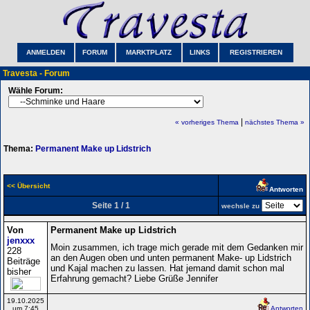
ANMELDEN
FORUM
MARKTPLATZ
LINKS
REGISTRIEREN
Travesta - Forum
Wähle Forum:
|
« vorheriges Thema
nächstes Thema »
Thema:
Permanent Make up Lidstrich
<< Übersicht
Antworten
Seite 1 / 1
wechsle zu
Von
Permanent Make up Lidstrich
jenxxx
Moin zusammen, ich trage mich gerade mit dem Gedanken mir
228
an den Augen oben und unten permanent Make- up Lidstrich
Beiträge
und Kajal machen zu lassen. Hat jemand damit schon mal
bisher
Erfahrung gemacht? Liebe Grüße Jennifer
19.10.2025
um 7:45
Antworten