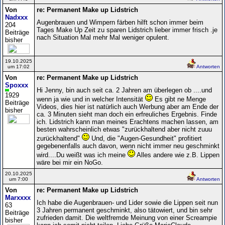
Von
re: Permanent Make up Lidstrich
Nadxxx
Augenbrauen und Wimpern färben hilft schon immer beim
204
Tages Make Up Zeit zu sparen Lidstrich lieber immer frisch .je
Beiträge
nach Situation Mal mehr Mal weniger opulent.
bisher
19.10.2025
um 17:02
Antworten
Von
re: Permanent Make up Lidstrich
Spoxxx
Hi Jenny, bin auch seit ca. 2 Jahren am überlegen ob ....und
1929
wenn ja wie und in welcher Intensität
Es gibt ne Menge
Beiträge
Videos, dies hier ist natürlich auch Werbung aber am Ende der
bisher
ca. 3 Minuten sieht man doch ein erfreuliches Ergebnis. Finde
ich. Lidstrich kann man meines Erachtens machen lassen, am
besten wahrscheinlich etwas "zurückhaltend aber nicht zuuu
zurückhaltend"
Und, die "Augen-Gesundheit" profitiert
gegebenenfalls auch davon, wenn nicht immer neu geschminkt
wird....Du weißt was ich meine
Alles andere wie z.B. Lippen
wäre bei mir ein NoGo.
20.10.2025
um 7:00
Antworten
Von
re: Permanent Make up Lidstrich
Marxxxx
Ich habe die Augenbrauen- und Lider sowie die Lippen seit nun
63
3 Jahren permanent geschminkt, also tätowiert, und bin sehr
Beiträge
zufrieden damit. Die weltfremde Meinung von einer Screampie
bisher