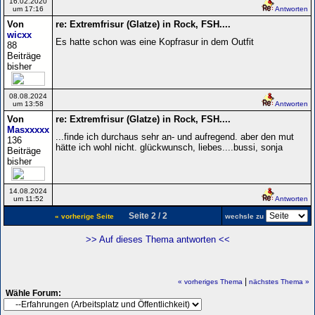
16.02.2020
um 17:16
Antworten
Von
re: Extremfrisur (Glatze) in Rock, FSH....
wicxx
Es hatte schon was eine Kopfrasur in dem Outfit
88
Beiträge
bisher
08.08.2024
um 13:58
Antworten
Von
re: Extremfrisur (Glatze) in Rock, FSH....
Masxxxxx
...finde ich durchaus sehr an- und aufregend. aber den mut
136
hätte ich wohl nicht. glückwunsch, liebes....bussi, sonja
Beiträge
bisher
14.08.2024
um 11:52
Antworten
Seite 2 / 2
« vorherige Seite
wechsle zu
>> Auf dieses Thema antworten <<
|
« vorheriges Thema
nächstes Thema »
Wähle Forum: