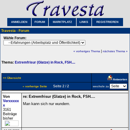
ANMELDEN
FORUM
MARKTPLATZ
LINKS
REGISTRIEREN
Travesta - Forum
Wähle Forum:
|
« vorheriges Thema
nächstes Thema »
Thema:
Extremfrisur (Glatze) in Rock, FSH....
<< Übersicht
Antworten
Seite 2 / 2
« vorherige Seite
wechsle zu
Von
re: Extremfrisur (Glatze) in Rock, FSH....
Verxxxxx
Man kann sich nur wundern.
x
3161
Beiträge
bisher