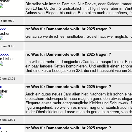
bisher
Die selbe wie immer. Feminin. Nur Röcke, oder Kleider. Immer
von 10 bis 60 Den. Grundsätzlich mit High Heels, aber im Wint
Anlass von Elegant bis nuttig. Euch allen auch ein schönes, fr
25 um 9:19
xxx
re: Was für Damenmode wollt ihr 2025 tragen ?
bisher
Genau so werde ich es handhaben. Soviel haut wie möglich. Ich 
25 um 9:43
xxxx
re: Was für Damenmode wollt ihr 2025 tragen ?
e bisher
Ich will mal mehr mit Longjacken/Cardigans ausprobieren. Eg
ein paar längere Ketten kombinieren. Und endlich einen schön
Und eine kurze Lederjacke in 3XL die nicht aussieht wie ein 
5 um 13:01
x
re: Was für Damenmode wollt ihr 2025 tragen ?
isher
Auch ein gutes neues Jahr allen hier. Nachdem ich schon einen
erotischem Schwerpunkt habe mag ich gerne den etwas elegant
Elegante etwas mehr altagstaugliche Kleider und Schuhwerk. Es
figurumspielend, so wie ich es meist mag und natürlich auch fa
in der Oberbekleidung. Lasse mich da gerne inspirieren, von d
5 um 13:31
x
re: Was für Damenmode wollt ihr 2025 tragen ?