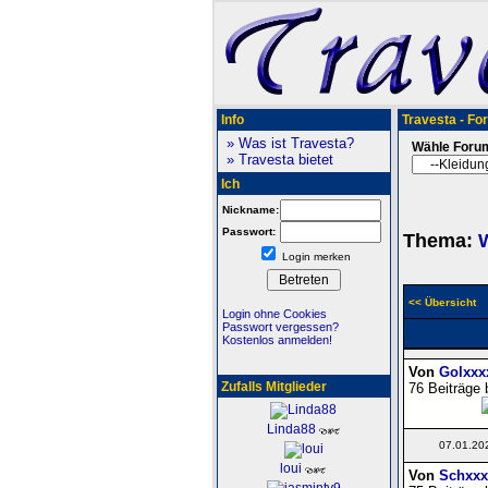
Info
Travesta - Fo
» Was ist Travesta?
Wähle Foru
» Travesta bietet
Ich
Nickname:
Passwort:
Thema:
W
Login merken
<< Übersicht
Login ohne Cookies
Passwort vergessen?
Kostenlos anmelden!
Von
Golxxx
Zufalls Mitglieder
76 Beiträge 
Linda88
07.01.20
loui
Von
Schxxx