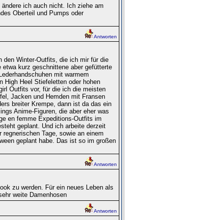
ändere ich auch nicht. Ich ziehe am
ndes Oberteil und Pumps oder
Antworten
den Winter-Outfits, die ich mir für die
etwa kurz geschnittene aber gefütterte
n Lederhandschuhen mit warmem
n High Heel Stiefeletten oder hohen
l Outfits vor, für die ich die meisten
fel, Jacken und Hemden mit Fransen
rs breiter Krempe, dann ist da das ein
lings Anime-Figuren, die aber eher was
ige en femme Expeditions-Outfits im
steht geplant. Und ich arbeite derzeit
r regnerischen Tage, sowie an einem
oween geplant habe. Das ist so im großen
Antworten
 Look zu werden. Für ein neues Leben als
 sehr weite Damenhosen
Antworten