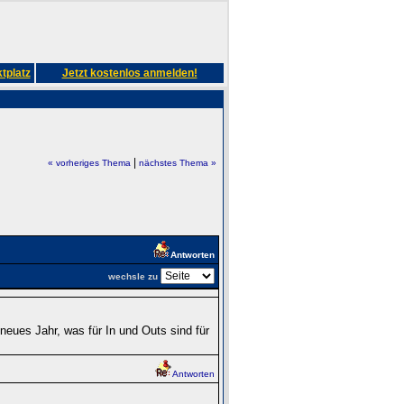
tplatz
Jetzt kostenlos anmelden!
|
« vorheriges Thema
nächstes Thema »
Antworten
wechsle zu
eues Jahr, was für In und Outs sind für
Antworten