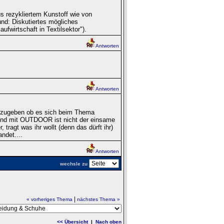
s rezykliertem Kunstoff wie von
und: Diskutiertes mögliches
fwirtschaft in Textilsektor").
Antworten
Antworten
nzugeben ob es sich beim Thema
d mit OUTDOOR ist nicht der einsame
tragt was ihr wollt (denn das dürft ihr)
ndet....
Antworten
wechsle zu
|
« vorheriges Thema
nächstes Thema »
<< Übersicht
|
Nach oben