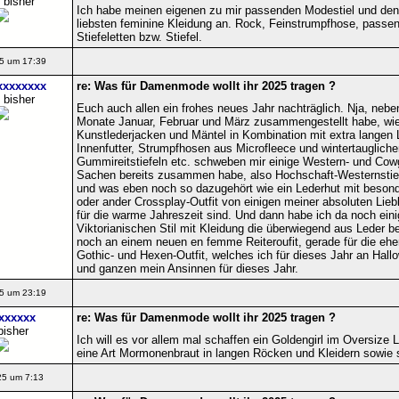
 bisher
Ich habe meinen eigenen zu mir passenden Modestiel und den 
liebsten feminine Kleidung an. Rock, Feinstrumpfhose, passe
Stiefeletten bzw. Stiefel.
5 um 17:39
xxxxxxxx
re: Was für Damenmode wollt ihr 2025 tragen ?
 bisher
Euch auch allen ein frohes neues Jahr nachträglich. Nja, neben 
Monate Januar, Februar und März zusammengestellt habe, wie 
Kunstlederjacken und Mäntel in Kombination mit extra lange
Innenfutter, Strumpfhosen aus Microfleece und wintertaugliche
Gummireitstiefeln etc. schweben mir einige Western- und Cowgir
Sachen bereits zusammen habe, also Hochschaft-Westernstie
und was eben noch so dazugehört wie ein Lederhut mit besonde
oder ander Crossplay-Outfit von einigen meiner absoluten Lieb
für die warme Jahreszeit sind. Und dann habe ich da noch ein
Viktorianischen Stil mit Kleidung die überwiegend aus Leder be
noch an einem neuen en femme Reiteroufit, gerade für die ehe
Gothic- und Hexen-Outfit, welches ich für dieses Jahr an Hall
und ganzen mein Ansinnen für dieses Jahr.
5 um 23:19
xxxxxx
re: Was für Damenmode wollt ihr 2025 tragen ?
bisher
Ich will es vor allem mal schaffen ein Goldengirl im Oversize
eine Art Mormonenbraut in langen Röcken und Kleidern sowie
25 um 7:13