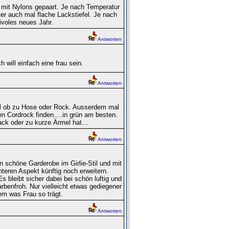
 mit Nylons gepaart. Je nach Temperatur
er auch mal flache Lackstiefel. Je nach
ivoles neues Jahr.
Antworten
will einfach eine frau sein.
Antworten
al ob zu Hose oder Rock. Ausserdem mal
en Cordrock finden….in grün am besten.
Sack oder zu kurze Ärmel hat…
Antworten
 schöne Garderobe im Girlie-Stil und mit
eren Aspekt künftig noch erweitern.
 bleibt sicher dabei bei schön luftig und
rbenfroh. Nur vielleicht etwas gediegener
em was Frau so trägt.
Antworten