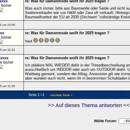
xxxx
re: Was für Damenmode wollt ihr 2025 tragen ?
 bisher
Was auch immer, bitte aus Baumwolle oder Seide und nicht au
Seelenverkäufer wie von H&M oder Zara oft verkauft. Hintergr
Baumwollverbot der EU ab 2030 (Stichwort "vollständige Kreislau
5 um 10:09
xx
re: Was für Damenmode wollt ihr 2025 tragen ?
 bisher
haut
5 um 11:31
xxxx
re: Was für Damenmode wollt ihr 2025 tragen ?
e bisher
Ich plädiere MAL WIEDER dafür in der Threadbeschreibung a
ausschließlich um INDOOR oder auch um OUTDOOR dreht. Un
Waldweg gemeint, sondern der Alltag. Anosnsten gilt wie immer, 
aber wundert euch nicht, wenn ihr in bestimmten Schubladen la
5 um 11:35
Seite 1 / 2
nächste Seite »
>> Auf dieses Thema antworten <<
Wähle Forum: