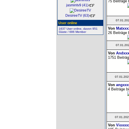
75 Beiträge 
jasmintv9 (41)
DesireeTV (63)
07.01.20
User online
Von
Matxxx
1637 User online, davon 951
Gäste / 686 Member
26 Beiträge 
07.01.20
Von
Andxxx
1751 Beiträg
07.01.202
Von
angxxx
4 Beiträge b
07.01.202
Von
Vioxxx