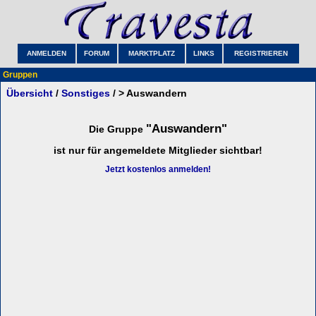
ANMELDEN
FORUM
MARKTPLATZ
LINKS
REGISTRIEREN
Gruppen
Übersicht
/
Sonstiges
/ > Auswandern
"Auswandern"
Die Gruppe
ist nur für angemeldete Mitglieder sichtbar!
Jetzt kostenlos anmelden!