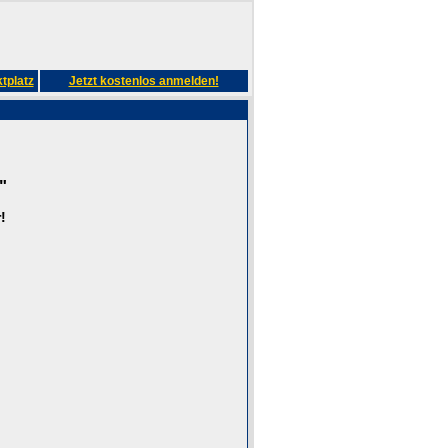
tplatz
Jetzt kostenlos anmelden!
"
!