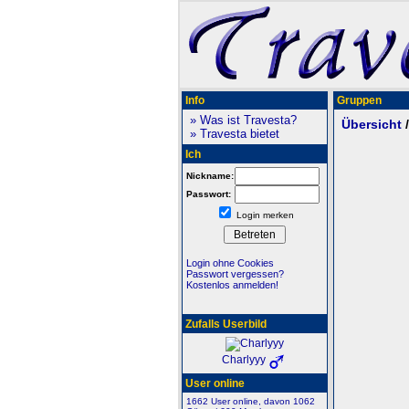
Info
Gruppen
» Was ist Travesta?
Übersicht
» Travesta bietet
Ich
Nickname:
Passwort:
Login merken
Login ohne Cookies
Passwort vergessen?
Kostenlos anmelden!
Zufalls Userbild
Charlyyy
User online
1662 User online, davon 1062