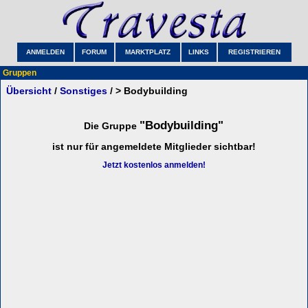
ANMELDEN
FORUM
MARKTPLATZ
LINKS
REGISTRIEREN
Gruppen
Übersicht
/
Sonstiges
/ > Bodybuilding
"Bodybuilding"
Die Gruppe
ist nur für angemeldete Mitglieder sichtbar!
Jetzt kostenlos anmelden!