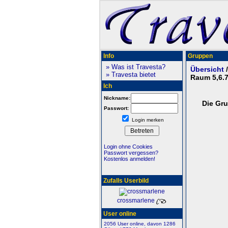
Info
Gruppen
» Was ist Travesta?
Übersicht
» Travesta bietet
Raum 5,6.
Ich
Nickname:
Die Gr
Passwort:
Login merken
Login ohne Cookies
Passwort vergessen?
Kostenlos anmelden!
Zufalls Userbild
crossmarlene
User online
2056 User online, davon 1286