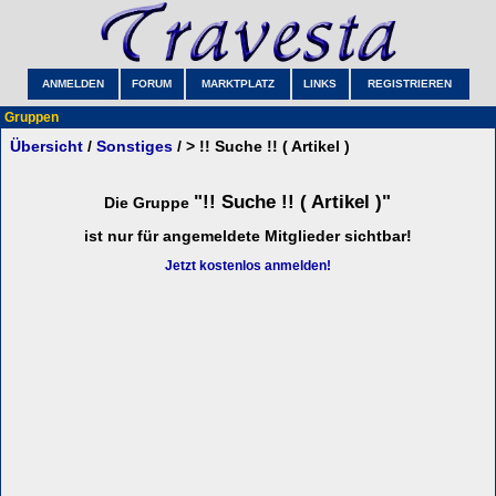
ANMELDEN
FORUM
MARKTPLATZ
LINKS
REGISTRIEREN
Gruppen
Übersicht
/
Sonstiges
/ > !! Suche !! ( Artikel )
"!! Suche !! ( Artikel )"
Die Gruppe
ist nur für angemeldete Mitglieder sichtbar!
Jetzt kostenlos anmelden!