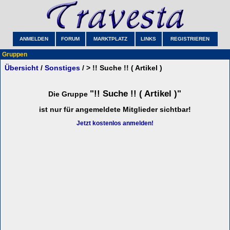
ANMELDEN
FORUM
MARKTPLATZ
LINKS
REGISTRIEREN
Gruppen
Übersicht
/
Sonstiges
/ > !! Suche !! ( Artikel )
"!! Suche !! ( Artikel )"
Die Gruppe
ist nur für angemeldete Mitglieder sichtbar!
Jetzt kostenlos anmelden!