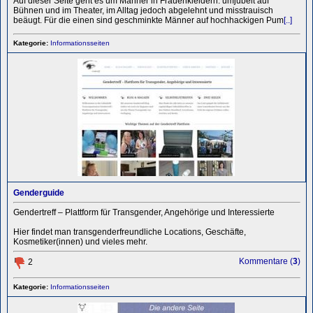
Auf dieser Seite geht es um Männer in Frauenkleidern: umjubelt auf
Bühnen und im Theater, im Alltag jedoch abgelehnt und misstrauisch
beäugt. Für die einen sind geschminkte Männer auf hochhackigen Pum
[..]
Kategorie:
Informationsseiten
Genderguide
Gendertreff – Plattform für Transgender, Angehörige und Interessierte
Hier findet man transgenderfreundliche Locations, Geschäfte,
Kosmetiker(innen) und vieles mehr.
Kommentare (
3
)
2
Kategorie:
Informationsseiten