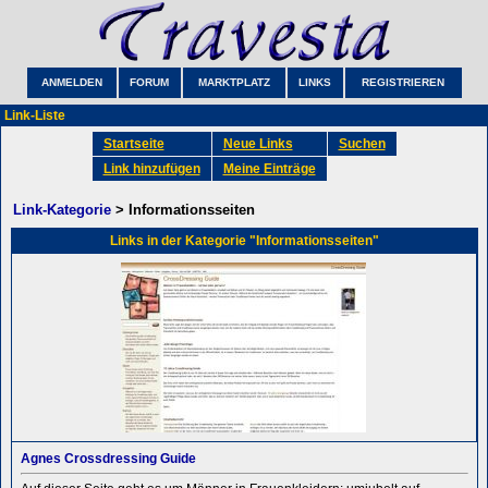
ANMELDEN
FORUM
MARKTPLATZ
LINKS
REGISTRIEREN
Link-Liste
Startseite
Neue Links
Suchen
Link hinzufügen
Meine Einträge
Link-Kategorie
> Informationsseiten
Links in der Kategorie "Informationsseiten"
Agnes Crossdressing Guide