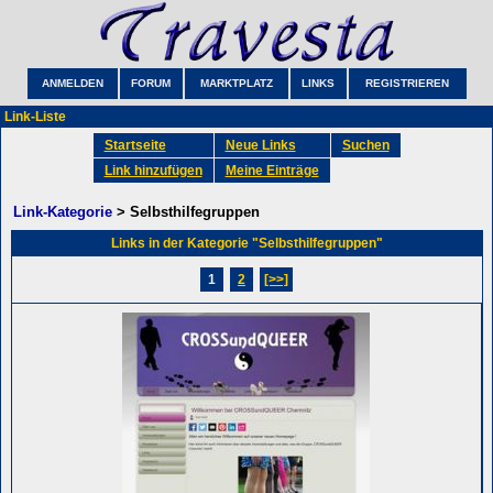
ANMELDEN
FORUM
MARKTPLATZ
LINKS
REGISTRIEREN
Link-Liste
Startseite
Neue Links
Suchen
Link hinzufügen
Meine Einträge
Link-Kategorie
> Selbsthilfegruppen
Links in der Kategorie "Selbsthilfegruppen"
1
2
[>>]