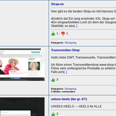
Strap-on
Hier gibt es die besten Strap-on mit Harness S
•Endlich da! Ein lang ersehnter XXL Strap-on!
•Ein eingearbeitetes Loch (in dem der Saugna
Stabilität, so das
[..]
1 -
1
Kategorie:
Shopping
Transvestiten Shop
Hallo liebe DWT, Transsexuelle, Transvestiten
Ich führe einen Transvestitenshop www.shop-
Führe sehr umfangreiche Produkte zu wirklich 
Falls jem
[..]
3
Kategorie:
Shopping
3 Bilder vorhanden
unisex-heels (bis gr. 47!)
UNISEX-HEELS --- HEELS für ALLE
3