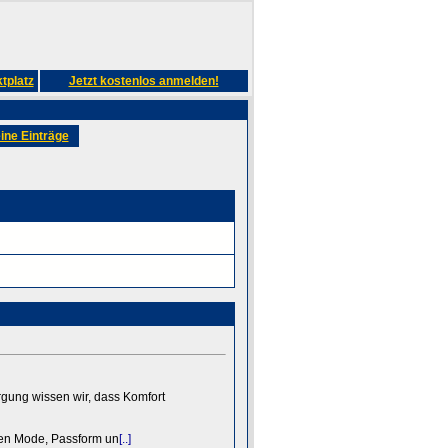
tplatz
Jetzt kostenlos anmelden!
ine Einträge
rgung wissen wir, dass Komfort
n Mode, Passform un
[..]