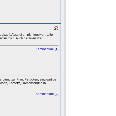
ekauft. Absolut empfehlenswert, tolle
it für mich. Auch der Preis war
Kommentare (
1
)
andlung zur Frau: Perücken, einzigartige
Hosen, Korsetts, Damenschuhe in
Kommentare (
2
)