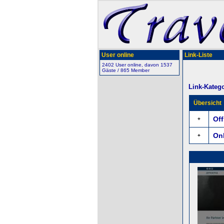
User online
Link-Liste
2402 User online, davon 1537
Gäste / 865 Member
Link-Katego
Übersicht
Off
+
Onl
+