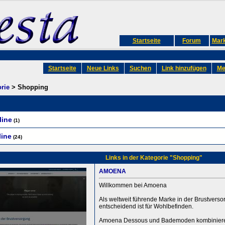
Startseite
Forum
Mark
Startseite
Neue Links
Suchen
Link hinzufügen
Me
rie
> Shopping
line
(1)
ine
(24)
Links in der Kategorie "Shopping"
AMOENA
Willkommen bei Amoena
Als weltweit führende Marke in der Brustverso
entscheidend ist für Wohlbefinden.
Amoena Dessous und Bademoden kombiniere