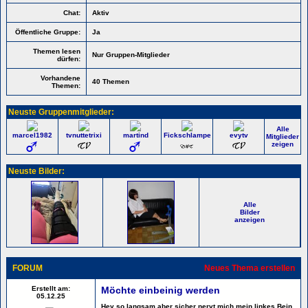
Chat:
Aktiv
Öffentliche Gruppe:
Ja
Themen lesen
Nur Gruppen-Mitglieder
dürfen:
Vorhandene
40 Themen
Themen:
Neuste Gruppenmitglieder:
Alle
marcel1982
tvnuttetrixi
martind
Fickschlampe
evytv
Mitglieder
zeigen
Neuste Bilder:
Alle
Bilder
anzeigen
FORUM
Neues Thema erstellen
Erstellt am:
Möchte einbeinig werden
05.12.25
Hey so langsam aber sicher nervt mich mein linkes Bein