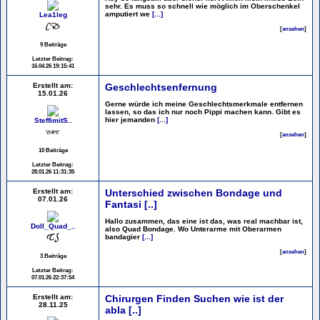
sehr. Es muss so schnell wie möglich im Oberschenkel
amputiert we
[...]
Lea1leg
[
ansehen
]
9 Beiträge
Letzter Beitrag:
16.04.26 19:15:41
Erstellt am:
Geschlechtsenfernung
15.01.26
Gerne würde ich meine Geschlechtsmerkmale entfernen
lassen, so das ich nur noch Pippi machen kann. Gibt es
hier jemanden
[...]
SteffimitS..
[
ansehen
]
10 Beiträge
Letzter Beitrag:
28.01.26 11:31:35
Erstellt am:
Unterschied zwischen Bondage und
07.01.26
Fantasi [..]
Hallo zusammen, das eine ist das, was real machbar ist,
Doll_Quad_..
also Quad Bondage. Wo Unterarme mit Oberarmen
bandagier
[...]
[
ansehen
]
3 Beiträge
Letzter Beitrag:
07.01.26 22:37:54
Erstellt am:
Chirurgen Finden Suchen wie ist der
28.11.25
abla [..]