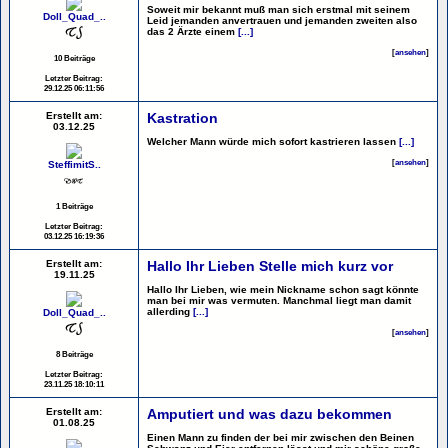
Soweit mir bekannt muß man sich erstmal mit seinem
Doll_Quad_..
Leid jemanden anvertrauen und jemanden zweiten also
das 2 Ärzte einem
[...]
[
ansehen
]
10 Beiträge
Letzter Beitrag:
29.12.25 06:11:56
Erstellt am:
Kastration
03.12.25
Welcher Mann würde mich sofort kastrieren lassen
[...]
[
ansehen
]
SteffimitS..
1 Beiträge
Letzter Beitrag:
03.12.25 16:19:36
Erstellt am:
Hallo Ihr Lieben Stelle mich kurz vor
19.11.25
Hallo Ihr Lieben, wie mein Nickname schon sagt könnte
man bei mir was vermuten. Manchmal liegt man damit
allerding
[...]
Doll_Quad_..
[
ansehen
]
8 Beiträge
Letzter Beitrag:
23.11.25 18:10:11
Erstellt am:
Amputiert und was dazu bekommen
01.08.25
Einen Mann zu finden der bei mir zwischen den Beinen