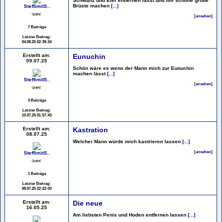
Schwanz und Eier entfernen lässt und mir schöne große
Brüste machen
[...]
SteffimitS..
[
ansehen
]
7 Beiträge
Letzter Beitrag:
04.08.25 02:39:24
Erstellt am:
Eunuchin
09.07.25
Schön wäre es wenn der Mann mich zur Eunuchin
machen lässt
[...]
SteffimitS..
[
ansehen
]
3 Beiträge
Letzter Beitrag:
10.07.25 01:57:43
Erstellt am:
Kastration
08.07.25
Welcher Mann würde mich kastrieren lassen
[...]
[
ansehen
]
SteffimitS..
1 Beiträge
Letzter Beitrag:
08.07.25 22:22:03
Erstellt am:
Die neue
16.05.25
Am liebsten Penis und Hoden entfernen lassen
[...]