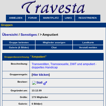
ANMELDEN
FORUM
MARKTPLATZ
LINKS
REGISTRIEREN
Gruppen
Übersicht
/
Sonstiges
/ > Amputiert
Gruppe beitreten
Mitglieder anzeigen
Landkarte
Galerie (6 Bilder)
Chat
Verstoß melden
"
Amputiert"
Gruppenbezeichnung:
Beschreibung:
Transvestiten, Transsexuelle, DWT und amputiert -
doppeltes Handicap
Gruppenregeln:
[
Hier klicken
]
Besitzer:
Stall
Gegründet am:
13.12.09
Größe:
173 Mitglieder
Galerie:
6 Bild(er)