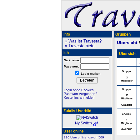
Info
Gruppen
» Was ist Travesta?
Übersicht
» Travesta bietet
Ich
Übersicht
Nickname:
.
Passwort:
Gruppe:
Login merken
3
Mitglieder
Gruppe:
Login ohne Cookies
Passwort vergessen?
28
Kostenlos anmelden!
Mitglieder
GALERIE
Zufalls Userbild
Gruppe:
1
NylSwitch
Mitglieder
GALERIE
User online
826 User online, davon 509