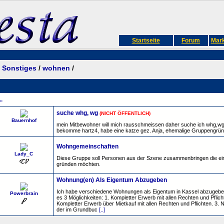
Startseite
Forum
Mark
/
Sonstiges
/
wohnen
/
..
suche whg, wg
(NICHT ÖFFENTLICH)
Bauernhof
mein Mitbewohner will mich rausschmeissen daher suche ich whg,wg
bekomme hartz4, habe eine katze gez. Anja, ehemalige Gruppengrün
Wohngemeinschaften
Lady_C
Diese Gruppe soll Personen aus der Szene zusammenbringen die e
gründen möchten.
Wohnung(en) Als Eigentum Abzugeben
Ich habe verschiedene Wohnungen als Eigentum in Kassel abzugeben
Powerbrain
es 3 Möglichkeiten: 1. Kompletter Erwerb mit allen Rechten und Pflich
Kompletter Erwerb über Mietkauf mit allen Rechten und Pflichten. 3.
der im Grundbuc
[..]