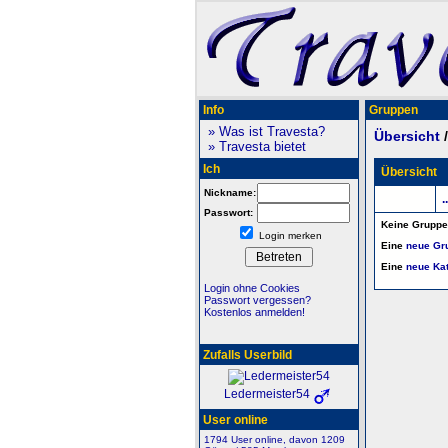
Info
Gruppen
» Was ist Travesta?
Übersicht
» Travesta bietet
Ich
Übersicht
Nickname:
..
Passwort:
Keine Gruppen
Login merken
Eine
neue Gru
Eine
neue Kat
Login ohne Cookies
Passwort vergessen?
Kostenlos anmelden!
Zufalls Userbild
Ledermeister54
User online
1794 User online, davon 1209