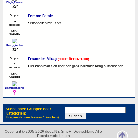
Birgit_Femme
Gruppe:
Femme Fatale
10
Schönheiten mit Esprit
Mitglieder
CHAT
GALERIE
Mandy_Winkler
Gruppe:
Frauen im Alltag
(NICHT ÖFFENTLICH)
8
Hier kann man sich über den ganz normalen Alltag austauschen.
Mitglieder
CHAT
GALERIE
LinaMarieSophie
Suche nach Gruppen oder
Kategorien:
(Fragmente, mindestens 4 Zeichen)
Copyright © 2005-2026 deeLINE GmbH, Deutschland.Alle
Rechte vorbehalten