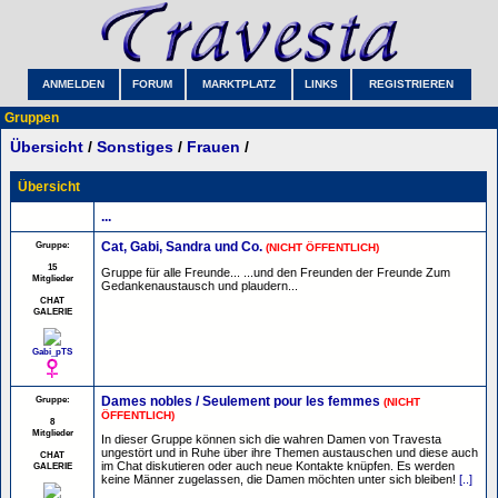
ANMELDEN
FORUM
MARKTPLATZ
LINKS
REGISTRIEREN
Gruppen
Übersicht
/
Sonstiges
/
Frauen
/
Übersicht
...
Gruppe:
Cat, Gabi, Sandra und Co.
(NICHT ÖFFENTLICH)
15
Gruppe für alle Freunde... ...und den Freunden der Freunde Zum
Mitglieder
Gedankenaustausch und plaudern...
CHAT
GALERIE
Gabi_pTS
Gruppe:
Dames nobles / Seulement pour les femmes
(NICHT
ÖFFENTLICH)
8
Mitglieder
In dieser Gruppe können sich die wahren Damen von Travesta
ungestört und in Ruhe über ihre Themen austauschen und diese auch
CHAT
im Chat diskutieren oder auch neue Kontakte knüpfen. Es werden
GALERIE
keine Männer zugelassen, die Damen möchten unter sich bleiben!
[..]