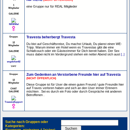
1
eine Gruppe nur für REAL Mitglieder
Mitglieder
GALERIE
NRWMel
Gruppe:
Travesta beherbergt Travesta
12
Du bist auf Geschäftsreise, Du machst Urlaub, Du planst einen WE-
Mitglieder
Tripp. Warum immer ein Hotel wenn es Travestas gibt die eine
Schlafcouch oder ein Gästezimmer für Dich bereit haben. Der Sex
GALERIE
muss dabei nicht im Vordergrund stehen ein netter Abend sich aust
[..]
engelchen62
Gruppe:
Zum Gedenken an Verstorbene Freunde hier auf Travesta
(NICHT ÖFFENTLICH)
12
Mitglieder
Diese Gruppe ist für User die einen guten Freund / gute Freundin hier
auf Traves verloren haben und sich an den User immer Erinnern
CHAT
möchten . Sei es durch ein Foto oder durch Gespräche mit anderen
GALERIE
Betroffenen .
TravestaSupport
Suche nach Gruppen oder
Kategorien:
(Fragmente, mindestens 4 Zeichen)