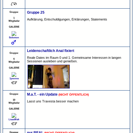
Gruppe:
Gruppe 25
1
Aufklärung, Entschuldigungen, Erklärungen, Statements
Mitglieder
GALERIE
Solomon
Leidenschaftlich Anal fixiert
Gruppe:
Reale Dates im Raum 0 und 1. Gemeinsame Interessen in langen
6
Sessionen ausleben und genießen.
Mitglieder
GALERIE
1yvonne
Gruppe:
M.a.T. - ein Update
(NICHT ÖFFENTLICH)
10
Lasst uns Travesta besser machen
Mitglieder
GALERIE
LisasWelt
Gruppe:
nur REAL
(NICHT ÖFFENTLICH)