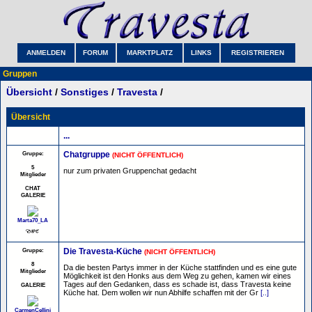
ANMELDEN
FORUM
MARKTPLATZ
LINKS
REGISTRIEREN
Gruppen
Übersicht
/
Sonstiges
/
Travesta
/
Übersicht
...
Gruppe:
Chatgruppe
(NICHT ÖFFENTLICH)
5
nur zum privaten Gruppenchat gedacht
Mitglieder
CHAT
GALERIE
Marta70_LA
Gruppe:
Die Travesta-Küche
(NICHT ÖFFENTLICH)
8
Da die besten Partys immer in der Küche stattfinden und es eine gute
Mitglieder
Möglichkeit ist den Honks aus dem Weg zu gehen, kamen wir eines
Tages auf den Gedanken, dass es schade ist, dass Travesta keine
GALERIE
Küche hat. Dem wollen wir nun Abhilfe schaffen mit der Gr
[..]
CarmenCellini